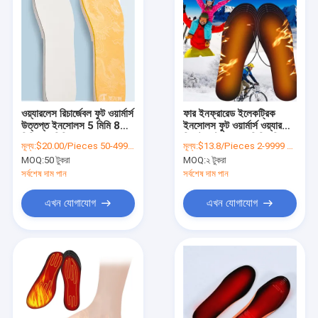
ওয়্যারলেস রিচার্জেবল ফুট ওয়ার্মার্স
ফার ইনফ্রারেড ইলেকট্রিক
উত্তপ্ত ইনসোলস 5 মিমি 8
ইনসোলস ফুট ওয়ার্মার্স ওয়্যারলেস
মিমি 12 মিমি পুরুত্ব
রিমোট কন্ট্রোল 55 ডিগ্রি শিরফন্ড
মূল্য:
$20.00/Pieces 50-499 Pieces
মূল্য:
$13.8/Pieces 2-9999 Pieces
MOQ:
50 টুকরা
MOQ:
২ টুকরা
সর্বশেষ দাম পান
সর্বশেষ দাম পান
এখন যোগাযোগ
এখন যোগাযোগ
বাড়ি
পণ্য
আমাদের সম্পর্কে