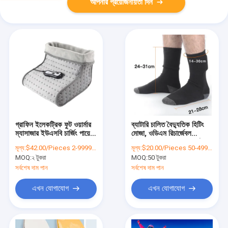
আপনার প্রয়োজনীয়তা দিন
গ্রাফিন ইলেকট্রিক ফুট ওয়ার্মার
ব্যাটারি চালিত বৈদ্যুতিক হিটিং
ম্যাসাজার ইউএসবি চার্জিং পায়ের
মোজা, ওডিএম রিচার্জেবল
ব্যথার জন্য OEM
উত্তপ্ত মোজা 21-28 সেমি
মূল্য:
$42.00/Pieces 2-9999 Pieces
মূল্য:
$20.00/Pieces 50-499 Pieces
দৈর্ঘ্য
MOQ:
২ টুকরা
MOQ:
50 টুকরা
সর্বশেষ দাম পান
সর্বশেষ দাম পান
এখন যোগাযোগ
এখন যোগাযোগ