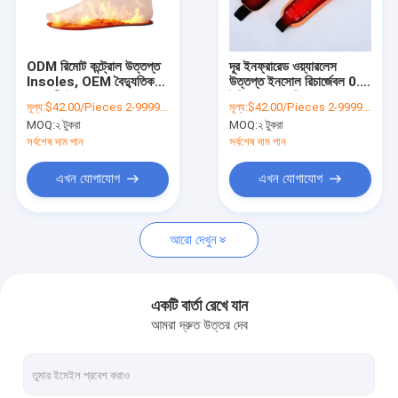
কারখানা ভ্রমণ
মান নিয়ন্ত্রণ
ODM রিমোট কন্ট্রোল উত্তপ্ত
দূর ইনফ্রারেড ওয়্যারলেস
Insoles, OEM বৈদ্যুতিক
উত্তপ্ত ইনসোল রিচার্জেবল 0.6
যোগাযোগ করুন
জলরোধী উত্তপ্ত Insoles
ইঞ্চি 1.54 সেমি পুরুত্ব
মূল্য:
$42.00/Pieces 2-9999 Pieces
মূল্য:
$42.00/Pieces 2-9999 Pieces
MOQ:
২ টুকরা
MOQ:
২ টুকরা
খবর
সর্বশেষ দাম পান
সর্বশেষ দাম পান
মামলা
এখন যোগাযোগ
এখন যোগাযোগ
উদ্ধৃতির জন্য আবেদন
আরো দেখুন
VR
একটি বার্তা রেখে যান
আমরা দ্রুত উত্তর দেব
বৈদ্যুতিক উত্তপ্ত পোশাক
বৈদ্যুতিক উত্তপ্ত প্যাড