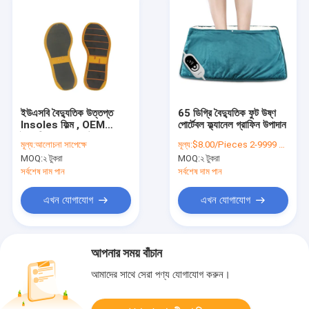
ইউএসবি বৈদ্যুতিক উত্তপ্ত
65 ডিগ্রি বৈদ্যুতিক ফুট উষ্ণ
Insoles ফিল্ম , OEM
পোর্টেবল ফ্ল্যানেল গ্রাফিন উপাদান
বৈদ্যুতিক Insole উষ্ণতা
মূল্য:
আলোচনা সাপেক্ষে
মূল্য:
$8.00/Pieces 2-9999 Pieces
শিরফন্ড
MOQ:
২ টুকরা
MOQ:
২ টুকরা
সর্বশেষ দাম পান
সর্বশেষ দাম পান
এখন যোগাযোগ
এখন যোগাযোগ
আপনার সময় বাঁচান
আমাদের সাথে সেরা পণ্য যোগাযোগ করুন।