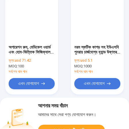
অপারেশন রুম, মেডিকেল ওয়ার্ড
নরম স্ফটিক কাপড় সহ ইউএসবি
এবং হোম-ভিত্তিক ফিজিক্যাল
পুনরায় চার্জযোগ্য হ্যান্ড উষ্ণতর
থেরাপির জন্য ডিজাইন করা
কমপ্যাক্ট পোর্টেবল ডিজাইন অফিস
মূল্য:
usd 71.42
মূল্য:
usd 5.1
ইলেকট্রিক হিটেড প্যাড, যা
বহিরঙ্গন এবং ভ্রমণের জন্য আদর্শ
MOQ:
100
MOQ:
1000
নিরাপদ এবং ধারাবাহিক উষ্ণতা
স্থিতিশীল মৃদু তাপ প্রদান
প্রদান করে
সর্বশেষ দাম পান
সর্বশেষ দাম পান
এখন যোগাযোগ
এখন যোগাযোগ
আপনার সময় বাঁচান
আমাদের সাথে সেরা পণ্য যোগাযোগ করুন।