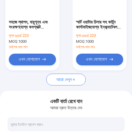
কারখানা ভ্রমণ
মান নিয়ন্ত্রণ
সহজে স্থাপন, বায়ুশূন্য এবং
স্মার্ট ওয়াটার চিলার সহ কার্টুন
সংরক্ষণযোগ্য কমপ্যাক্ট
কাস্টমাইজযোগ্য ইনফ্ল্যাটেবল
যোগাযোগ করুন
ইনফ্ল্যাটেবল আইস বাথ টাব,
আইস বাথ টব, পোর্টেবল ক্রমাগত
মূল্য:
usd 223
মূল্য:
usd 223
টেকসই উপাদান দিয়ে তৈরি,
তাপমাত্রা শিশুদের জন্য বহিরঙ্গন
MOQ:
1000
MOQ:
1000
দীর্ঘমেয়াদী বারবার ব্যবহারের জন্য
বেকয়ার্ড খেলার জন্য শীতল ডুব
খবর
উপযুক্ত
পুল
সর্বশেষ দাম পান
সর্বশেষ দাম পান
মামলা
এখন যোগাযোগ
এখন যোগাযোগ
উদ্ধৃতির জন্য আবেদন
আরো দেখুন
VR
একটি বার্তা রেখে যান
আমরা দ্রুত উত্তর দেব
বৈদ্যুতিক উত্তপ্ত পোশাক
বৈদ্যুতিক উত্তপ্ত প্যাড