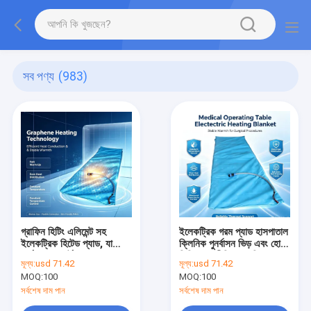
সব পণ্য
(983)
গ্রাফিন হিটিং এলিমেন্ট সহ
ইলেকট্রিক গরম প্যাড হাসপাতাল
ইলেকট্রিক হিটেড প্যাড, যা
ক্লিনিক পুনর্বাসন ভিড় এবং হোম
থার্মাল কমফোর্টের জন্য পুরো প্যাড
ভিত্তিক শারীরিক থেরাপি
মূল্য:
usd 71.42
মূল্য:
usd 71.42
জুড়ে দ্রুত এবং সমান তাপ বিতরণ
অ্যাপ্লিকেশন জন্য উপযুক্ত
MOQ:
100
MOQ:
100
নিশ্চিত করে
সর্বশেষ দাম পান
সর্বশেষ দাম পান