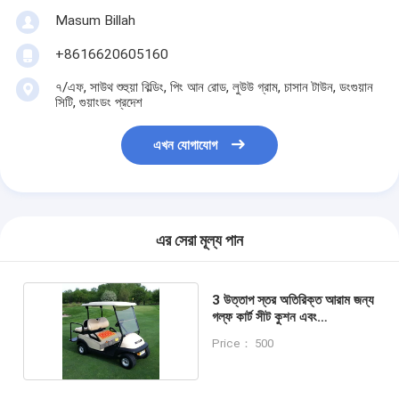
Masum Billah
+8616620605160
৭/এফ, সাউথ শুহুয়া বিল্ডিং, পিং আন রোড, লুউউ গ্রাম, চাসান টাউন, ডংগুয়ান
সিটি, গুয়াংডং প্রদেশ
এখন যোগাযোগ
এর সেরা মূল্য পান
3 উত্তাপ স্তর অতিরিক্ত আরাম জন্য
গল্ফ কার্ট সীট কুশন এবং
washable
Price： 500