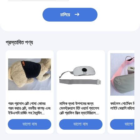
চালিয়ে
প্রস্তাবিত পণ্য
গরম প্রাসাদ বেল্ট পোষা কোমর
মাসিক ব্যথা উপশমের জন্য
কর্ডলেস পোর্টেবল হিটিং
গরম করার বেল্ট, নমনীয় কাপড় এবং
মেনস্ট্রুয়াল হিট ওয়ার্ম প্যালেস
লাইট থেরাপি মহিলাদের 
ইউএসবি চার্জিং সহ দৈনন্দিন
বেল্ট গ্রাফিন ফিল্ম ম্যাটেরিয়াল
ব্যবহারের জন্য ডিজাইন করা
ইউএসবি চার্জিং
হয়েছে, যা পোষা প্রাণীর কোমর
ভালো দাম
ভালো দাম
ভালো দাম
সমর্থন এবং উষ্ণতা প্রদান করে