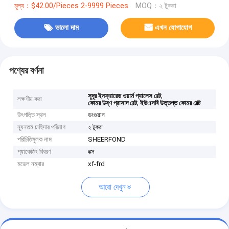
মূল্য：$42.00/Pieces 2-9999 Pieces
MOQ：২ টুকরা
ভালো দাম
এখন যোগাযোগ
পণ্যের বর্ণনা
,
সুদূর ইনফ্রারেড ওয়ার্ম প্যালেস বেল্ট
লক্ষণীয় করা
,
কোমর উষ্ণ প্রাসাদ বেল্ট
ইউএসবি উত্তপ্ত কোমর বেল্ট
উৎপত্তি স্থল
ডংগুয়ান
ন্যূনতম চাহিদার পরিমাণ
২ টুকরা
পরিচিতিমুলক নাম
SHEERFOND
প্যাকেজিং বিবরণ
বক্স
মডেল নম্বার
xf-frd
আরো দেখুন