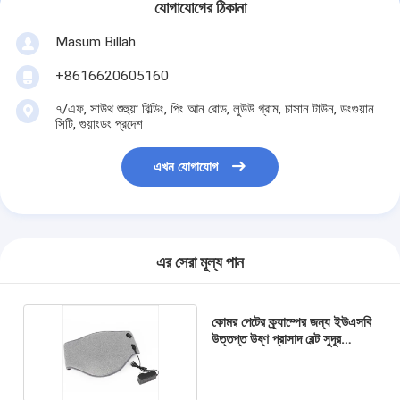
যোগাযোগের ঠিকানা
Masum Billah
+8616620605160
৭/এফ, সাউথ শুহুয়া বিল্ডিং, পিং আন রোড, লুউউ গ্রাম, চাসান টাউন, ডংগুয়ান
সিটি, গুয়াংডং প্রদেশ
এখন যোগাযোগ
এর সেরা মূল্য পান
কোমর পেটের ক্র্যাম্পের জন্য ইউএসবি
উত্তপ্ত উষ্ণ প্রাসাদ বেল্ট সুদূর
ইনফ্রারেড