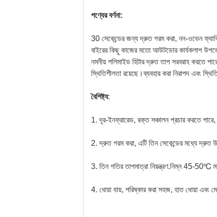
পণ্যের বর্ণনা:
30 সেকেন্ডের জন্য দ্রুত গরম করা, নন-ওভেন ফ্যাব্র
বাইরের কিছু কাজের মতো আউটডোর কার্যকলাপ উপভ
নমনীয় পলিমাইড হিটার দ্রুত তাপ সরবরাহ করতে পারে
স্থিতিশীলতা রয়েছে।ব্যবহার করা নিরাপদ এবং স্থিতি
বৈশিষ্ট্য
:
1. দূর-ইনফ্রারেড, রক্ত ​​সঞ্চালন প্রচার করতে পারে
2. দ্রুত গরম করা, এটি তিন সেকেন্ডের মধ্যে দ্রুত 
3. তিন গতির তাপমাত্রা নিয়ন্ত্রণ.নিম্ন 45-5
4. ধোয়া যায়, পরিষ্কার করা সহজ, হাত ধোয়া এবং ম