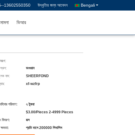
6--13602550350
উদ্ধৃতির জন্য আবেদন
Bengali
মামলা
ভিআর
িবরণ:
 স্থল:
ডংগুয়ান
ুলক নাম:
SHEERFOND
বার:
xf-wzfrp
চাহিদার পরিমাণ:
২ টুকরা
$3.00/Pieces 2-4999 Pieces
ং বিবরণ:
বক্স
ক্ষমতা:
প্রতি মাসে 200000 পিস/পিস