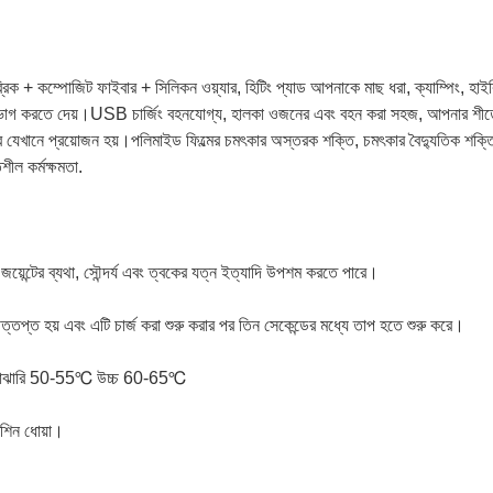
িক + কম্পোজিট ফাইবার + সিলিকন ওয়্যার, হিটিং প্যাড আপনাকে মাছ ধরা, ক্যাম্পিং, হাইকি
োগ করতে দেয়।USB চার্জিং বহনযোগ্য, হালকা ওজনের এবং বহন করা সহজ, আপনার শীত
 যেখানে প্রয়োজন হয়।পলিমাইড ফিল্মের চমৎকার অস্তরক শক্তি, চমৎকার বৈদ্যুতিক শক্তি,
শীল কর্মক্ষমতা.
, জয়েন্টের ব্যথা, সৌন্দর্য এবং ত্বকের যত্ন ইত্যাদি উপশম করতে পারে।
উত্তপ্ত হয় এবং এটি চার্জ করা শুরু করার পর তিন সেকেন্ডের মধ্যে তাপ হতে শুরু করে।
0℃ মাঝারি 50-55℃ উচ্চ 60-65℃
েশিন ধোয়া।