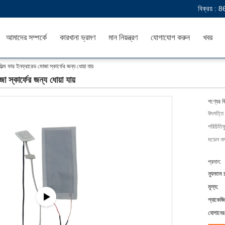
বিক্রয় :
8
আমাদের সম্পর্কে
কারখানা ভ্রমণ
মান নিয়ন্ত্রণ
যোগাযোগ করুন
খবর
্ম ফার ইনফ্রারেড মোজা স্কার্ফের জন্য ধোয়া যায়
স্কার্ফের জন্য ধোয়া যায়
পণ্যের ব
উৎপত্তি
পরিচিতিম
মডেল নম্
প্রদান:
ন্যূনতম 
মূল্য:
প্যাকেজি
যোগানের 