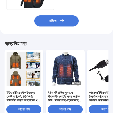
চালিয়ে
প্রস্তাবিত পণ্য
ইউএসবি বৈদ্যুতিক উত্তপ্ত
ইউএসবি চালিত পুরুষদের
আমাদের ইউএসবি রিচার
ভেস্ট জ্যাকেট, 60 ডিগ্রি
শীতকালীন কোটের জন্য গ্রাফিন
বৈদ্যুতিক গরম ঘাড় উষ্
রিচার্জেবল উত্তপ্ত জ্যাকেট Xf
হিটিং প্যানেল সহ বৈদ্যুতিক হিটিং
আপনার আরামদায়কতা ব
Wj ODM গরম শিকারের
স্যুট
করুন
পোশাক
ভালো দাম
ভালো দাম
ভালো দাম