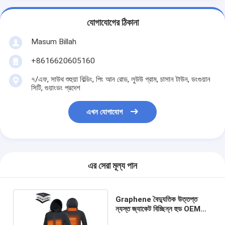
যোগাযোগের ঠিকানা
Masum Billah
+8616620605160
৭/এফ, সাউথ শুহুয়া বিল্ডিং, পিং আন রোড, লুউউ গ্রাম, চাসান টাউন, ডংগুয়ান
সিটি, গুয়াংডং প্রদেশ
এখন যোগাযোগ
এর সেরা মূল্য পান
Graphene বৈদ্যুতিক উত্তপ্ত
ন্যস্ত জ্যাকেট বিচ্ছিন্ন হুড OEM
সঙ্গে দ্রুত গরম