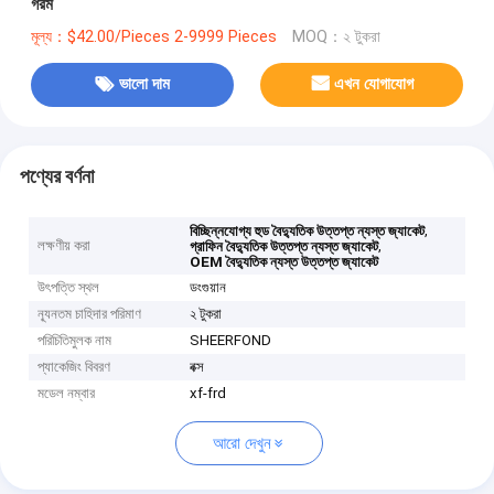
গরম
মূল্য：$42.00/Pieces 2-9999 Pieces
MOQ：২ টুকরা
ভালো দাম
এখন যোগাযোগ
পণ্যের বর্ণনা
,
বিচ্ছিন্নযোগ্য হুড বৈদ্যুতিক উত্তপ্ত ন্যস্ত জ্যাকেট
লক্ষণীয় করা
,
গ্রাফিন বৈদ্যুতিক উত্তপ্ত ন্যস্ত জ্যাকেট
OEM বৈদ্যুতিক ন্যস্ত উত্তপ্ত জ্যাকেট
উৎপত্তি স্থল
ডংগুয়ান
ন্যূনতম চাহিদার পরিমাণ
২ টুকরা
পরিচিতিমুলক নাম
SHEERFOND
প্যাকেজিং বিবরণ
বক্স
মডেল নম্বার
xf-frd
আরো দেখুন