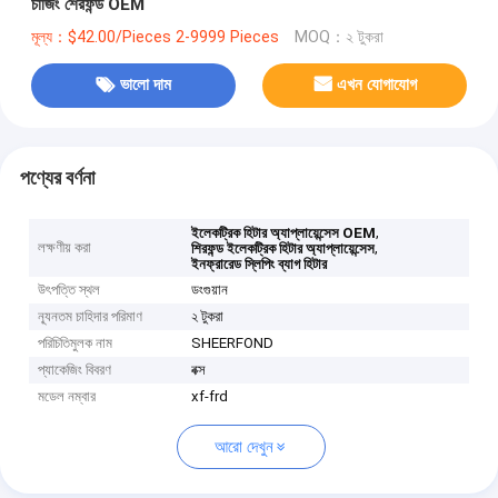
চার্জিং শেরফন্ড OEM
মূল্য：$42.00/Pieces 2-9999 Pieces
MOQ：২ টুকরা
ভালো দাম
এখন যোগাযোগ
পণ্যের বর্ণনা
,
ইলেকট্রিক হিটার অ্যাপ্লায়েন্সেস OEM
লক্ষণীয় করা
,
শিরফন্ড ইলেকট্রিক হিটার অ্যাপ্লায়েন্সেস
ইনফ্রারেড স্লিপিং ব্যাগ হিটার
উৎপত্তি স্থল
ডংগুয়ান
ন্যূনতম চাহিদার পরিমাণ
২ টুকরা
পরিচিতিমুলক নাম
SHEERFOND
প্যাকেজিং বিবরণ
বক্স
মডেল নম্বার
xf-frd
আরো দেখুন