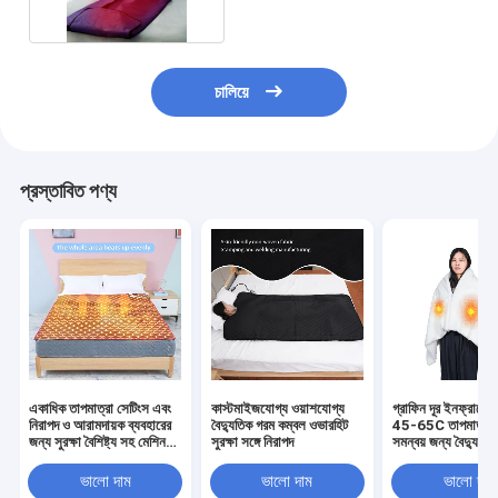
চালিয়ে
প্রস্তাবিত পণ্য
একাধিক তাপমাত্রা সেটিংস এবং
কাস্টমাইজযোগ্য ওয়াশযোগ্য
গ্রাফিন দূর ইনফ্রারে
নিরাপদ ও আরামদায়ক ব্যবহারের
বৈদ্যুতিক গরম কম্বল ওভারহিট
45-65C তাপমাত্রা 
জন্য সুরক্ষা বৈশিষ্ট্য সহ মেশিন
সুরক্ষা সঙ্গে নিরাপদ
সমন্বয় জন্য বৈদ্যুতি
ধোয়া যায় এমন বৈদ্যুতিক গরম
কম্বল
ভালো দাম
ভালো দাম
ভালো দাম