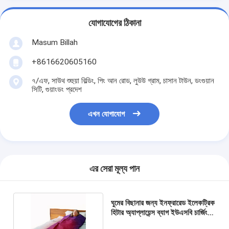
যোগাযোগের ঠিকানা
Masum Billah
+8616620605160
৭/এফ, সাউথ শুহুয়া বিল্ডিং, পিং আন রোড, লুউউ গ্রাম, চাসান টাউন, ডংগুয়ান
সিটি, গুয়াংডং প্রদেশ
এখন যোগাযোগ
এর সেরা মূল্য পান
ঘুমের বিছানার জন্য ইনফ্রারেড ইলেকট্রিক
হিটার অ্যাপ্লায়েন্স ব্যাগ ইউএসবি চার্জিং
শেরফন্ড OEM