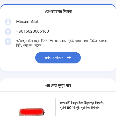
যোগাযোগের ঠিকানা
Masum Billah
+8616620605160
৭/এফ, সাউথ শুহুয়া বিল্ডিং, পিং আন রোড, লুউউ গ্রাম, চাসান টাউন, ডংগুয়ান
সিটি, গুয়াংডং প্রদেশ
এখন যোগাযোগ
এর সেরা মূল্য পান
জলরোধী বৈদ্যুতিক উত্তপ্ত স্লিপিং
ব্যাগ 60 ডিগ্রী গ্রাফিন উপাদান
Sheerfond