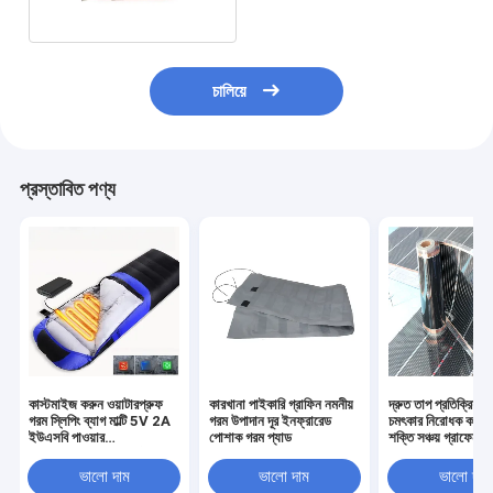
চালিয়ে
প্রস্তাবিত পণ্য
কাস্টমাইজ করুন ওয়াটারপ্রুফ
কারখানা পাইকারি গ্রাফিন নমনীয়
দ্রুত তাপ প্রতিক্রিয়া 
গরম স্লিপিং ব্যাগ মাল্টি 5V 2A
গরম উপাদান দূর ইনফ্রারেড
চমৎকার নিরোধক কর্মক্
ইউএসবি পাওয়ার
পোশাক গরম প্যাড
শক্তি সঞ্চয় গ্রাফেন হিট
SHEERFOND আউটডোর
গরম স্লিপিং ব্যাগ ক্যাম্পিং জন্য
ভালো দাম
ভালো দাম
ভালো দাম