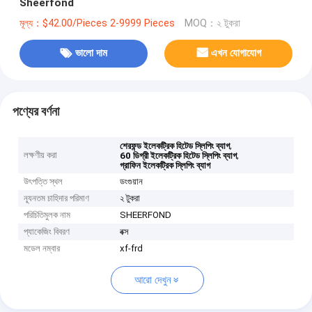
Sheerfond
মূল্য：$42.00/Pieces 2-9999 Pieces
MOQ：২ টুকরা
ভালো দাম
এখন যোগাযোগ
পণ্যের বর্ণনা
,
শেরফন্ড ইলেকট্রিক হিটেড স্লিপিং ব্যাগ
লক্ষণীয় করা
,
60 ডিগ্রী ইলেকট্রিক হিটেড স্লিপিং ব্যাগ
গ্রাফিন ইলেকট্রিক স্লিপিং ব্যাগ
উৎপত্তি স্থল
ডংগুয়ান
ন্যূনতম চাহিদার পরিমাণ
২ টুকরা
পরিচিতিমুলক নাম
SHEERFOND
প্যাকেজিং বিবরণ
বক্স
মডেল নম্বার
xf-frd
আরো দেখুন