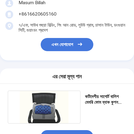
Masum Billah
+8616620605160
৭/এফ, সাউথ শুহুয়া বিল্ডিং, পিং আন রোড, লুউউ গ্রাম, চাসান টাউন, ডংগুয়ান
সিটি, গুয়াংডং প্রদেশ
এখন যোগাযোগ
এর সেরা মূল্য পান
কটিদেশীয় সাপোর্ট বালিশ
মেমরি ফোম ব্যাক কুশন
চেয়ার ব্যাক বালিশ