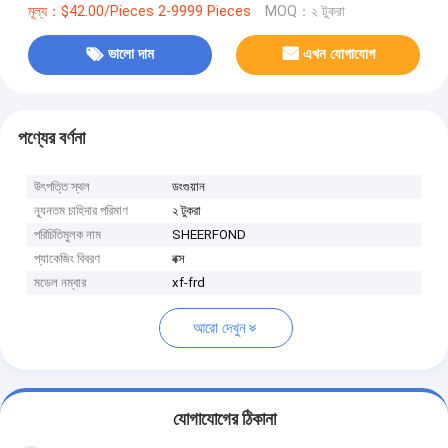
মূল্য：$42.00/Pieces 2-9999 Pieces
MOQ：২ টুকরা
ভালো দাম
এখন যোগাযোগ
পণ্যের বর্ণনা
উৎপত্তি স্থল
ডংগুয়ান
ন্যূনতম চাহিদার পরিমাণ
২ টুকরা
পরিচিতিমুলক নাম
SHEERFOND
প্যাকেজিং বিবরণ
বক্স
মডেল নম্বার
xf-frd
আরো দেখুন
যোগাযোগের ঠিকানা