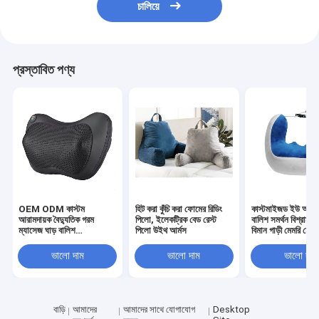
চালিয়ে
প্রস্তাবিত পণ্য
OEM ODM কাস্টম
হিট করা কুঁচি করা ফোমের রিডিং
কাস্টমাইজড ইউ আকৃতি
আরামদায়ক বৈদ্যুতিক গরম
পিলো, ইলেকট্রিক বেড রেস্ট
বালিশ সমর্থন বিশ্রাম শি
ম্যাসেজ ঘাড় বালিশ
পিলো উইথ আর্মস
বিমান গাড়ী মেমরি ফোম
Ergonomic
বালিশ ঘাড় বালিশ পাইক
Orthopedic Cervical
ভালো দাম
ভালো দাম
ভালো দাম
Contour Head Woven
U- আকৃতির বিমান
বাড়ি
আমাদের
আমাদের সাথে যোগাযোগ
Desktop