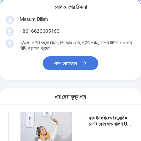
যোগাযোগের ঠিকানা
Masum Billah
+8616620605160
৭/এফ, সাউথ শুহুয়া বিল্ডিং, পিং আন রোড, লুউউ গ্রাম, চাসান টাউন, ডংগুয়ান
সিটি, গুয়াংডং প্রদেশ
এখন যোগাযোগ
এর সেরা মূল্য পান
ফার ইনফ্রারেড বৈদ্যুতিক
মেমরি ফোম ঘাড় বালিশ U
আকৃতির সমর্থিত