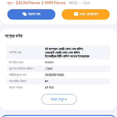
মূল্য：$42.00/Pieces 2-9999 Pieces
MOQ：২ টুকরা
ভালো দাম
এখন যোগাযোগ
পণ্যের বর্ণনা
,
হট কম্প্রেস মেমরি ফোম নেক বালিশ
লক্ষণীয় করা
,
হেডরেস্ট মেমরি ফোম নেক বালিশ
ইলেকট্রিক হিটিং বালিশ অনেক ইনফ্রারেড
উৎপত্তি স্থল
ডংগুয়ান
ন্যূনতম চাহিদার পরিমাণ
২ টুকরা
পরিচিতিমুলক নাম
SHEERFOND
প্যাকেজিং বিবরণ
বক্স
মডেল নম্বার
xf-frd
আরো দেখুন