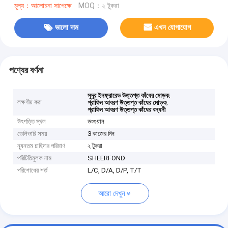
মূল্য：আলোচনা সাপেক্ষে
MOQ：২ টুকরা
ভালো দাম
এখন যোগাযোগ
পণ্যের বর্ণনা
,
সুদূর ইনফ্রারেড উত্তপ্ত কাঁধের মোড়ক
লক্ষণীয় করা
,
গ্রাফিন আবরণ উত্তপ্ত কাঁধের মোড়ক
গ্রাফিন আবরণ উত্তপ্ত কাঁধের বন্ধনী
উৎপত্তি স্থল
ডংগুয়ান
ডেলিভারি সময়
3 কাজের দিন
ন্যূনতম চাহিদার পরিমাণ
২ টুকরা
পরিচিতিমুলক নাম
SHEERFOND
পরিশোধের শর্ত
L/C, D/A, D/P, T/T
আরো দেখুন