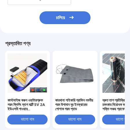
চালিয়ে
প্রস্তাবিত পণ্য
কাস্টমাইজ করুন ওয়াটারপ্রুফ
কারখানা পাইকারি গ্রাফিন নমনীয়
দ্রুত তাপ প্রতিক্রিয়া 
গরম স্লিপিং ব্যাগ মাল্টি 5V 2A
গরম উপাদান দূর ইনফ্রারেড
চমৎকার নিরোধক কর্মক্
ইউএসবি পাওয়ার
পোশাক গরম প্যাড
শক্তি সঞ্চয় গ্রাফেন হিট
SHEERFOND আউটডোর
গরম স্লিপিং ব্যাগ ক্যাম্পিং জন্য
ভালো দাম
ভালো দাম
ভালো দাম