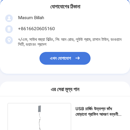
যোগাযোগের ঠিকানা
Masum Billah
+8616620605160
৭/এফ, সাউথ শুহুয়া বিল্ডিং, পিং আন রোড, লুউউ গ্রাম, চাসান টাউন, ডংগুয়ান
সিটি, গুয়াংডং প্রদেশ
এখন যোগাযোগ
এর সেরা মূল্য পান
USB চার্জিং উত্তপ্ত কাঁধ
মোড়ানো গ্রাফিন আবরণ বন্ধনী
শীট