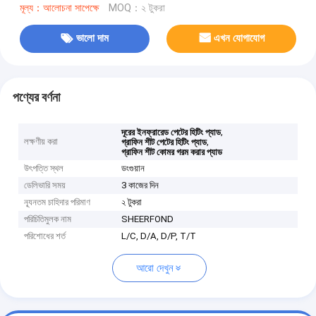
মূল্য：আলোচনা সাপেক্ষে
MOQ：২ টুকরা
ভালো দাম
এখন যোগাযোগ
পণ্যের বর্ণনা
,
দূরের ইনফ্রারেড পেটের হিটিং প্যাড
লক্ষণীয় করা
,
গ্রাফিন শীট পেটের হিটিং প্যাড
গ্রাফিন শীট কোমর গরম করার প্যাড
উৎপত্তি স্থল
ডংগুয়ান
ডেলিভারি সময়
3 কাজের দিন
ন্যূনতম চাহিদার পরিমাণ
২ টুকরা
পরিচিতিমুলক নাম
SHEERFOND
পরিশোধের শর্ত
L/C, D/A, D/P, T/T
আরো দেখুন