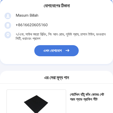
যোগাযোগের ঠিকানা
Masum Billah
+8616620605160
৭/এফ, সাউথ শুহুয়া বিল্ডিং, পিং আন রোড, লুউউ গ্রাম, চাসান টাউন, ডংগুয়ান
সিটি, গুয়াংডং প্রদেশ
এখন যোগাযোগ
এর সেরা মূল্য পান
পোর্টেবল হাঁটু কাঁধ কোমর পেট
গরম প্যাড গ্রাফিন শীট