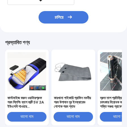
চালিয়ে
প্রস্তাবিত পণ্য
কাস্টমাইজ করুন ওয়াটারপ্রুফ
কারখানা পাইকারি গ্রাফিন নমনীয়
দ্রুত তাপ প্রতিক্রিয়া 
গরম স্লিপিং ব্যাগ মাল্টি 5V 2A
গরম উপাদান দূর ইনফ্রারেড
চমৎকার নিরোধক কর্মক্
ইউএসবি পাওয়ার
পোশাক গরম প্যাড
শক্তি সঞ্চয় গ্রাফেন হিট
SHEERFOND আউটডোর
গরম স্লিপিং ব্যাগ ক্যাম্পিং জন্য
ভালো দাম
ভালো দাম
ভালো দাম