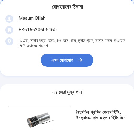
যোগাযোগের ঠিকানা
Masum Billah
+8616620605160
৭/এফ, সাউথ শুহুয়া বিল্ডিং, পিং আন রোড, লুউউ গ্রাম, চাসান টাউন, ডংগুয়ান
সিটি, গুয়াংডং প্রদেশ
এখন যোগাযোগ
এর সেরা মূল্য পান
বৈদ্যুতিক গ্রাফিন ফ্লোর হিটিং,
ইনফ্রারেড আন্ডারফ্লোর হিটিং ফিল্ম