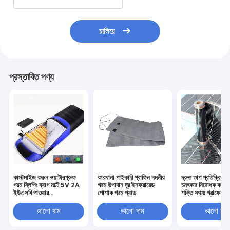
চালিয়ে
প্রস্তাবিত পণ্য
কাস্টমাইজ করুন ওয়াটারপ্রুফ
কারখানা পাইকারি গ্রাফিন নমনীয়
দ্রুত তাপ প্রতিক্রিয়া 
গরম স্লিপিং ব্যাগ মাল্টি 5V 2A
গরম উপাদান দূর ইনফ্রারেড
চমৎকার নিরোধক কর্মক্
ইউএসবি পাওয়ার
পোশাক গরম প্যাড
শক্তি সঞ্চয় গ্রাফেন হিট
SHEERFOND আউটডোর
গরম স্লিপিং ব্যাগ ক্যাম্পিং জন্য
ভালো দাম
ভালো দাম
ভালো দাম