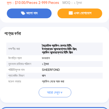
মূল্য：$10.00/Pieces 2-999 Pieces
MOQ：২ টুকরা
ভালো দাম
এখন যোগাযোগ
পণ্যের বর্ণনা
,
বৈদ্যুতিক গ্রাফিন ফ্লোর হিটিং
লক্ষণীয় করা
,
ইনফ্রারেড আন্ডারফ্লোর হিটিং ফিল্ম
গ্রাফিন আন্ডারফ্লোর হিটিং ফিল্ম
উৎপত্তি স্থল
ডংগুয়ান
ন্যূনতম চাহিদার পরিমাণ
২ টুকরা
পরিচিতিমুলক নাম
SHEERFOND
প্যাকেজিং বিবরণ
বাক্স
মডেল নম্বার
গ্রাফিন মেঝে গরম করা
আরো দেখুন