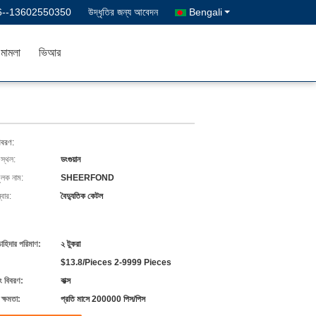
6--13602550350
উদ্ধৃতির জন্য আবেদন
Bengali
মামলা
ভিআর
িবরণ:
 স্থল:
ডংগুয়ান
ুলক নাম:
SHEERFOND
বার:
বৈদ্যুতিক কেটল
চাহিদার পরিমাণ:
২ টুকরা
$13.8/Pieces 2-9999 Pieces
ং বিবরণ:
বাক্স
ক্ষমতা:
প্রতি মাসে 200000 পিস/পিস