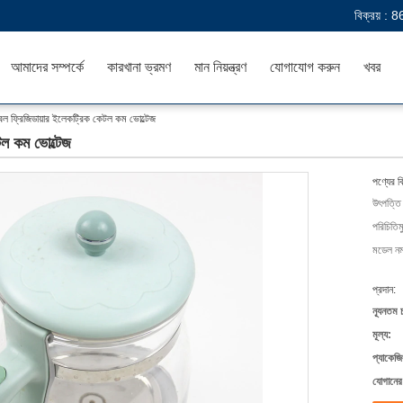
বিক্রয় :
8
আমাদের সম্পর্কে
কারখানা ভ্রমণ
মান নিয়ন্ত্রণ
যোগাযোগ করুন
খবর
্জেবল ফ্রিজিডায়ার ইলেকট্রিক কেটল কম ভোল্টেজ
েটল কম ভোল্টেজ
পণ্যের ব
উৎপত্তি
পরিচিতিম
মডেল নম্
প্রদান:
ন্যূনতম 
মূল্য:
প্যাকেজি
যোগানের 