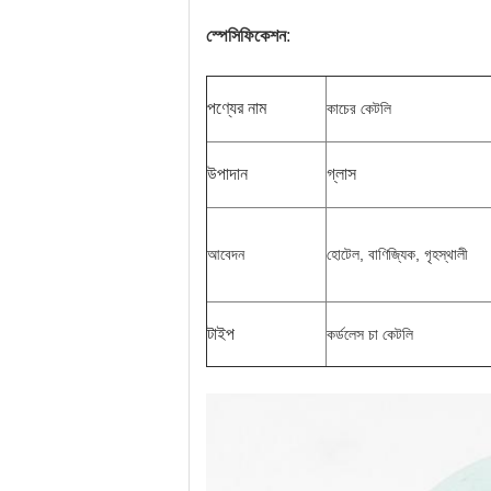
স্পেসিফিকেশন
:
পণ্যের নাম
কাচের কেটলি
উপাদান
গ্লাস
আবেদন
হোটেল, বাণিজ্যিক, গৃহস্থালী
টাইপ
কর্ডলেস চা কেটলি