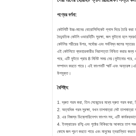
সেরা মানের হোয়াইট গ্লাস রিচার্জেবল সস্তা ক
পণ্যের বর্ণনা:
কেটলিটি উচ্চ-মানের বোরোসিলিকেট গ্লাস দিয়ে তৈরি করা
বৈদ্যুতিক কেটলি ওভারহিটিং সুরক্ষা, জল ফুটানো হলে স্বয়ংক
কেটলির শরীরের উপর, সর্বোচ্চ এবং সর্বনিম্ন জলের স্তরে
এই কেটলিতে ব্যবহারকারীর নিরাপত্তা নিশ্চিত করার জন্য শু
পরে, এটি ফুটতে প্রায় 8 মিনিট সময় নেয়।ফুটানোর পরে,
সম্পাদন করতে পারে। এই ফাংশনটি স্মার্ট এবং অন্তরঙ্গ
উপযুক্ত।
বৈশিষ্ট্য
:
1. দ্রুত গরম করা, তিন সেকেন্ডের মধ্যে দ্রুত গরম করা, 
2. অত্যধিক গরম সুরক্ষা, যখন তাপমাত্রা সেট তাপমাত্রা 
3. এর নিজস্ব ডিক্লোরিনেশন ফাংশন সহ, এটি কার্যকরভাব
4. ইনফ্রারেড রশ্মি এবং পৃষ্ঠের বিকিরণের আকারে তাপ 
কোষে জল পূরণ করতে পারে এবং মানুষের ত্বরান্বিত করতে