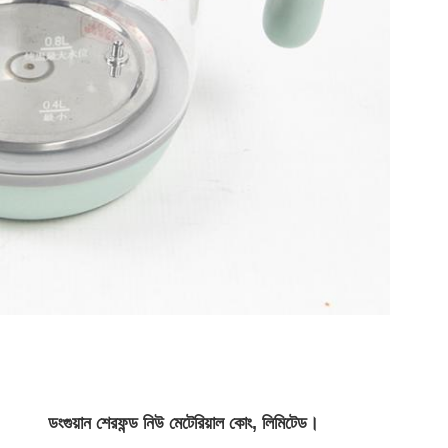
ডংগুয়ান শেরফন্ড নিউ মেটেরিয়াল কোং, লিমিটেড।