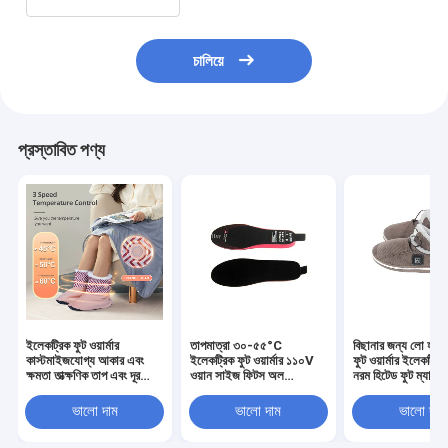
চালিয়ে
প্রস্তাবিত পণ্য
ইলেকট্রিক ফুট ওয়ার্মার
তাপমাত্রা ৩০-৫৫°C
বিছানার জন্য লো হাই 
কাস্টমাইজযোগ্য আকার এবং
ইলেকট্রিক ফুট ওয়ার্মার ১১০V
ফুট ওয়ার্মার ইলেকট্র
ক্ষমতা তাত্ক্ষণিক তাপ এবং দূর
ওয়ান সাইজ ফিটস অল
নরম হিটেড ফুট ম্যাট ঠান
ইনফ্রারেড সুবিধা পায়ে রক্ত
ইলেকট্রিক হিটেড ফুট প্যাড
মৃদু উষ্ণতা প্রদান করে
প্রবাহ উন্নত করতে প্রস্তাব
আরামদায়ক উষ্ণতা ও স্বাচ্ছন্দ্যের
ভালো দাম
ভালো দাম
ভালো দাম
জন্য