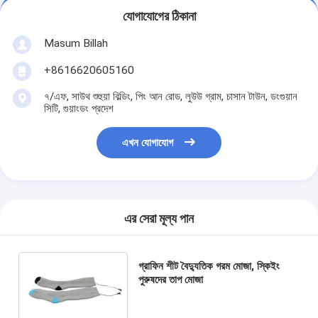
যোগাযোগের ঠিকানা
Masum Billah
+8616620605160
৭/এফ, সাউথ শুহুয়া বিল্ডিং, পিং আন রোড, লুউউ গ্রাম, চাসান টাউন, ডংগুয়ান
সিটি, গুয়াংডং প্রদেশ
এখন যোগাযোগ
এর সেরা মূল্য পান
গ্রাফিন শীট বৈদ্যুতিক গরম মোজা, স্কিইং
পুরুষদের তাপ মোজা