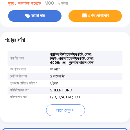
মূল্য：আলোচনা সাপেক্ষে
MOQ：২ টুকরা
ভালো দাম
এখন যোগাযোগ
পণ্যের বর্ণনা
,
গ্রাফিন শীট ইলেকট্রিক হিটিং মোজা
লক্ষণীয় করা
,
স্কিইং থার্মাল ইলেকট্রিক হিটিং মোজা
4000mAh পুরুষদের থার্মাল মোজা
উৎপত্তি স্থল
ডং গুয়ান
ডেলিভারি সময়
3 কাজের দিন
ন্যূনতম চাহিদার পরিমাণ
২ টুকরা
পরিচিতিমুলক নাম
SHEER FOND
পরিশোধের শর্ত
L/C, D/A, D/P, T/T
আরো দেখুন