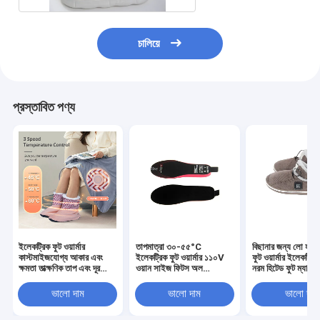
চালিয়ে
প্রস্তাবিত পণ্য
ইলেকট্রিক ফুট ওয়ার্মার
তাপমাত্রা ৩০-৫৫°C
বিছানার জন্য লো হাই 
কাস্টমাইজযোগ্য আকার এবং
ইলেকট্রিক ফুট ওয়ার্মার ১১০V
ফুট ওয়ার্মার ইলেকট্র
ক্ষমতা তাত্ক্ষণিক তাপ এবং দূর
ওয়ান সাইজ ফিটস অল
নরম হিটেড ফুট ম্যাট ঠান
ইনফ্রারেড সুবিধা পায়ে রক্ত
ইলেকট্রিক হিটেড ফুট প্যাড
মৃদু উষ্ণতা প্রদান করে
প্রবাহ উন্নত করতে প্রস্তাব
আরামদায়ক উষ্ণতা ও স্বাচ্ছন্দ্যের
ভালো দাম
ভালো দাম
ভালো দাম
জন্য