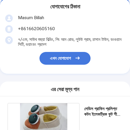
যোগাযোগের ঠিকানা
Masum Billah
+8616620605160
৭/এফ, সাউথ শুহুয়া বিল্ডিং, পিং আন রোড, লুউউ গ্রাম, চাসান টাউন, ডংগুয়ান
সিটি, গুয়াংডং প্রদেশ
এখন যোগাযোগ
এর সেরা মূল্য পান
লেডিস গ্রাফিন প্রলিপ্ত
কটন ইলেকট্রিক ফুট শীতের
জন্য উষ্ণ