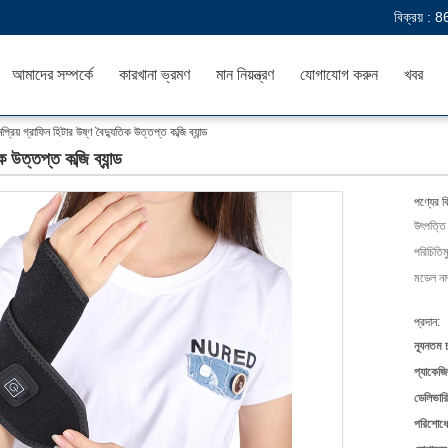
বিক্রয় :
8
আমাদের সম্পর্কে
কারখানা ভ্রমণ
মান নিয়ন্ত্রণ
যোগাযোগ করুন
খবর
রিয় গ্রাফিন হিটার উষ্ণ বৈদ্যুতিক উত্তপ্ত কব্জি ব্যান্ড
 উত্তপ্ত কব্জি ব্যান্ড
পণ্যের ব
উৎপত্তি
পরিচিতিম
মডেল নম্
প্রদান:
ন্যূনতম 
প্যাকেজি
ডেলিভারি
পরিশোধের