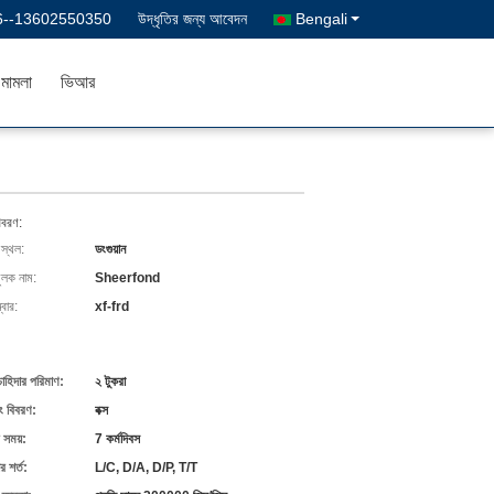
6--13602550350
উদ্ধৃতির জন্য আবেদন
Bengali
মামলা
ভিআর
িবরণ:
 স্থল:
ডংগুয়ান
ুলক নাম:
Sheerfond
বার:
xf-frd
চাহিদার পরিমাণ:
২ টুকরা
ং বিবরণ:
বক্স
 সময়:
7 কর্মদিবস
 শর্ত:
L/C, D/A, D/P, T/T