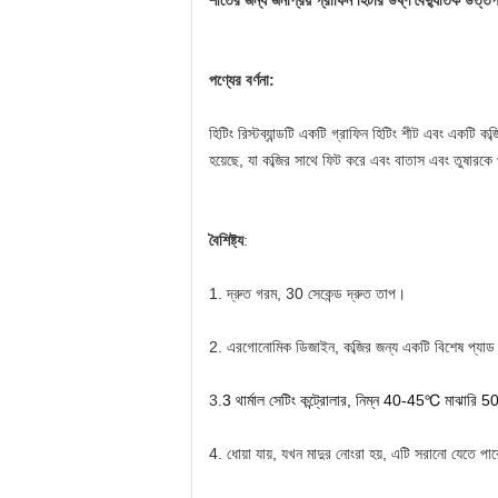
শীতের জন্য জনপ্রিয় গ্রাফিন হিটার উষ্ণ বৈদ্যুতিক উত্তপ্ত 
পণ্যের বর্ণনা:
হিটিং রিস্টব্যান্ডটি একটি গ্রাফিন হিটিং শীট এবং একটি কব
হয়েছে, যা কব্জির সাথে ফিট করে এবং বাতাস এবং তুষারকে প্
বৈশিষ্ট্য
:
1. দ্রুত গরম, 30 সেকেন্ড দ্রুত তাপ।
2. এরগোনোমিক ডিজাইন, কব্জির জন্য একটি বিশেষ প্যাড স
3.
3 থার্মাল সেটিং কন্ট্রোলার, নিম্ন 40-45℃ মাঝা
4. ধোয়া যায়, যখন মাদুর নোংরা হয়, এটি সরানো যেতে পার