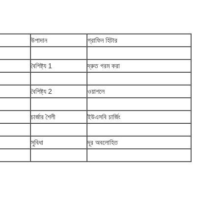
উপাদান
গ্রাফিন হিটার
বৈশিষ্ট্য 1
দ্রুত গরম করা
বৈশিষ্ট্য 2
ওয়াশলে
চার্জার শৈলী
ইউএসবি চার্জিং
সুবিধা
দূর অবলোহিত