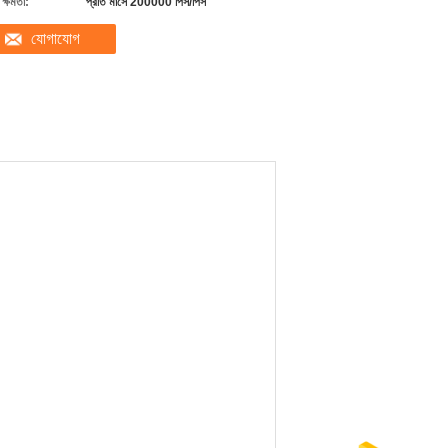
ক্ষমতা:
প্রতি মাসে 200000 পিস/পিস
যোগাযোগ