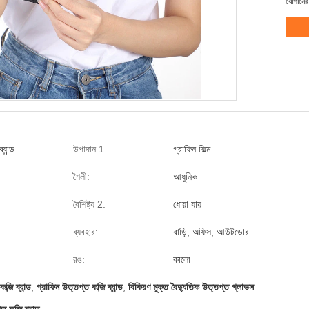
যোগানের 
যান্ড
উপাদান 1:
গ্রাফিন ফিল্ম
শৈলী:
আধুনিক
বৈশিষ্ট্য 2:
ধোয়া যায়
ব্যবহার:
বাড়ি, অফিস, আউটডোর
রঙ:
কালো
্জি ব্যান্ড
,
গ্রাফিন উত্তপ্ত কব্জি ব্যান্ড
,
বিকিরণ মুক্ত বৈদ্যুতিক উত্তপ্ত গ্লাভস