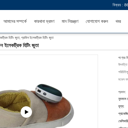
বিক্রয় :
8
আমাদের সম্পর্কে
কারখানা ভ্রমণ
মান নিয়ন্ত্রণ
যোগাযোগ করুন
খবর
ট্রিক হিটিং জুতা, গ্রাফিন ইলেকট্রিক হিটিং জুতা
িন ইলেকট্রিক হিটিং জুতা
পণ্যের ব
উৎপত্তি
পরিচিতিম
মডেল নম্
প্রদান:
ন্যূনতম 
মূল্য:
প্যাকেজি
ডেলিভারি