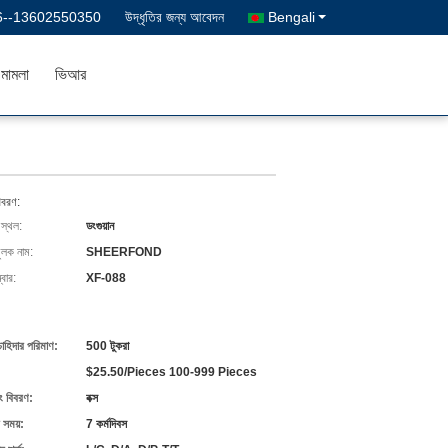
6--13602550350
উদ্ধৃতির জন্য আবেদন
Bengali
মামলা
ভিআর
িবরণ:
 স্থল:
ডংগুয়ান
ুলক নাম:
SHEERFOND
বার:
XF-088
চাহিদার পরিমাণ:
500 টুকরা
$25.50/Pieces 100-999 Pieces
ং বিবরণ:
বক্স
 সময়:
7 কর্মদিবস