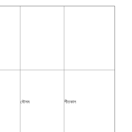
মৌসম
শীতকাল