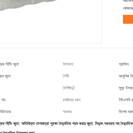
পরিশোধের
যোগানের 
রিক হিটিং জুতা
উপাদান:
গ্রাফিন
রার জুতা
শৈলী:
আধুনিক বি
বৈশিষ্ট্য2:
সুদূর ইনফ্
ই সহ
চার্জারের ধরন:
ইউএসবি চার
আউটডোর
আকার:
বিশেষ আক
রিক হিটিং জুতা
,
অতিরিক্ত তাপমাত্রা সুরক্ষা বৈদ্যুতিক গরম করার জুতা
,
বিদ্যুৎ সরবরাহ সহ বৈদ্যুতি