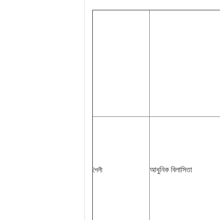
আধুনিক বিলাসিতা
শৈলী