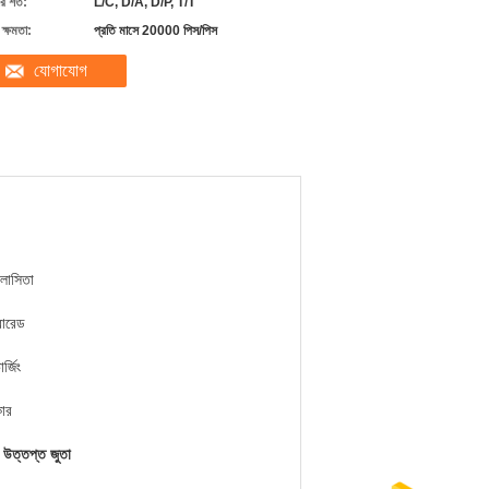
 শর্ত:
L/C, D/A, D/P, T/T
ক্ষমতা:
প্রতি মাসে 20000 পিস/পিস
যোগাযোগ
লাসিতা
রারেড
্জিং
ার
ক উত্তপ্ত জুতা