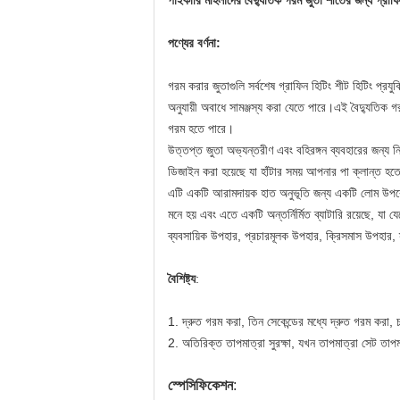
পাইকারি মহিলাদের বৈদ্যুতিক গরম জুতা শীতের জন্য গ্রাফি
পণ্যের বর্ণনা:
গরম করার জুতাগুলি সর্বশেষ গ্রাফিন হিটিং শীট হিটিং প্রয
অনুযায়ী অবাধে সামঞ্জস্য করা যেতে পারে।এই বৈদ্যুতিক গ
গরম হতে পারে।
উত্তপ্ত জুতা অভ্যন্তরীণ এবং বহিরঙ্গন ব্যবহারের জন্য
ডিজাইন করা হয়েছে যা হাঁটার সময় আপনার পা ক্লান্ত হতে
এটি একটি আরামদায়ক হাত অনুভূতি জন্য একটি লোম উপরের
মনে হয় এবং এতে একটি অন্তর্নির্মিত ব্যাটারি রয়েছে, য
ব্যবসায়িক উপহার, প্রচারমূলক উপহার, ক্রিসমাস উপহার, 
বৈশিষ্ট্য
:
1. দ্রুত গরম করা, তিন সেকেন্ডের মধ্যে দ্রুত গরম করা, 
2. অতিরিক্ত তাপমাত্রা সুরক্ষা, যখন তাপমাত্রা সেট তাপ
স্পেসিফিকেশন
: