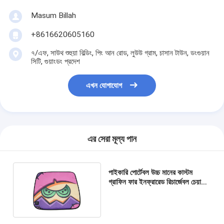
Masum Billah
+8616620605160
৭/এফ, সাউথ শুহুয়া বিল্ডিং, পিং আন রোড, লুউউ গ্রাম, চাসান টাউন, ডংগুয়ান
সিটি, গুয়াংডং প্রদেশ
এখন যোগাযোগ
এর সেরা মূল্য পান
পাইকারি পোর্টেবল উচ্চ মানের কাস্টম
গ্রাফিন ফার ইনফ্রারেড রিচার্জেবল চেয়ারের
জন্য উত্তপ্ত কুশন