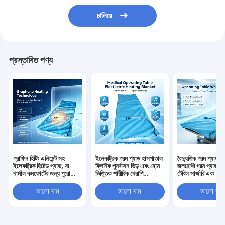
চালিয়ে
প্রস্তাবিত পণ্য
গ্রাফিন হিটিং এলিমেন্ট সহ
ইলেকট্রিক গরম প্যাড হাসপাতাল
বৈদ্যুতিক গরম প্যাড নম
ইলেকট্রিক হিটেড প্যাড, যা
ক্লিনিক পুনর্বাসন ভিড় এবং হোম
জলরোধী গরম প্যাড অপ
থার্মাল কমফোর্টের জন্য পুরো
ভিত্তিক শারীরিক থেরাপি
টেবিল সার্জারি এবং পুনর্
প্যাড জুড়ে দ্রুত এবং সমান তাপ
অ্যাপ্লিকেশন জন্য উপযুক্ত
থেরাপির জন্য মেডিকেল
বিতরণ নিশ্চিত করে
ভালো দাম
ভালো দাম
ভালো দাম