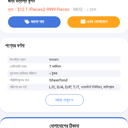
জন্য উত্তপ্ত কুশন
মূল্য：$12.7 /Pieces2-9999 Pieces
MOQ：২ টুকরা
ভালো দাম
এখন যোগাযোগ
পণ্যের বর্ণনা
উৎপত্তি স্থল
ডংগুয়ান
ডেলিভারি সময়
7 কর্মদিবস
ন্যূনতম চাহিদার পরিমাণ
২ টুকরা
পরিচিতিমুলক নাম
Sheerfond
পরিশোধের শর্ত
L/C, D/A, D/P, T/T, ওয়েস্টার্ন ইউনিয়ন, মানিগ্রাম
আরো দেখুন
যোগাযোগের ঠিকানা