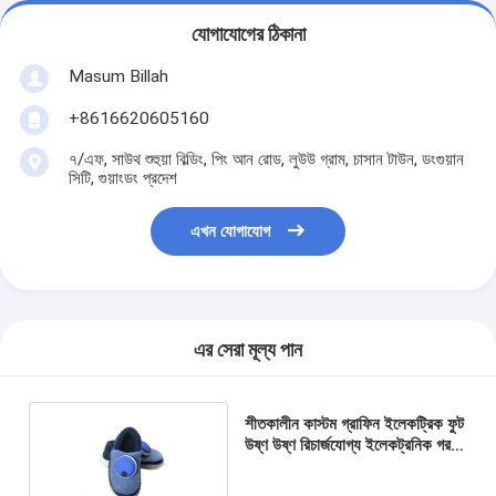
যোগাযোগের ঠিকানা
Masum Billah
+8616620605160
৭/এফ, সাউথ শুহুয়া বিল্ডিং, পিং আন রোড, লুউউ গ্রাম, চাসান টাউন, ডংগুয়ান
সিটি, গুয়াংডং প্রদেশ
এখন যোগাযোগ
এর সেরা মূল্য পান
শীতকালীন কাস্টম গ্রাফিন ইলেকট্রিক ফুট
উষ্ণ উষ্ণ রিচার্জযোগ্য ইলেকট্রনিক গরম
কাঠের জুতা