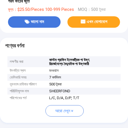
গরম কাঠের জুতা
মূল্য：$25.50/Pieces 100-999 Pieces
MOQ：500 টুকরা
ভালো দাম
এখন যোগাযোগ
পণ্যের বর্ণনা
,
কাস্টম গ্রাফিন ইলেকট্রিক পা উষ্ণ
লক্ষণীয় করা
রিচার্জযোগ্য বৈদ্যুতিক পা উষ্ণকারী
উৎপত্তি স্থল
ডংগুয়ান
ডেলিভারি সময়
7 কর্মদিবস
ন্যূনতম চাহিদার পরিমাণ
500 টুকরা
পরিচিতিমুলক নাম
SHEERFOND
পরিশোধের শর্ত
L/C, D/A, D/P, T/T
আরো দেখুন