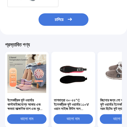
চালিয়ে
প্রস্তাবিত পণ্য
ইলেকট্রিক ফুট ওয়ার্মার
তাপমাত্রা ৩০-৫৫°C
বিছানার জন্য লো হাই 
কাস্টমাইজযোগ্য আকার এবং
ইলেকট্রিক ফুট ওয়ার্মার ১১০V
ফুট ওয়ার্মার ইলেকট্র
ক্ষমতা তাত্ক্ষণিক তাপ এবং দূর
ওয়ান সাইজ ফিটস অল
নরম হিটেড ফুট ম্যাট ঠান
ইনফ্রারেড সুবিধা পায়ে রক্ত
ইলেকট্রিক হিটেড ফুট প্যাড
মৃদু উষ্ণতা প্রদান করে
প্রবাহ উন্নত করতে প্রস্তাব
আরামদায়ক উষ্ণতা ও স্বাচ্ছন্দ্যের
ভালো দাম
ভালো দাম
ভালো দাম
জন্য