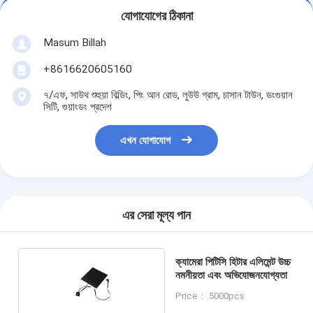
যোগাযোগের ঠিকানা
Masum Billah
+8616620605160
৭/এফ, সাউথ শুহুয়া বিল্ডিং, পিং আন রোড, লুউউ গ্রাম, চাসান টাউন, ডংগুয়ান
সিটি, গুয়াংডং প্রদেশ
এখন যোগাযোগ
এর সেরা মূল্য পান
ক্যামেরা পিটিসি হিটার এলিমেন্ট উচ্চ
নমনীয়তা এবং অভিযোজনযোগ্যতা
Price： 5000pcs