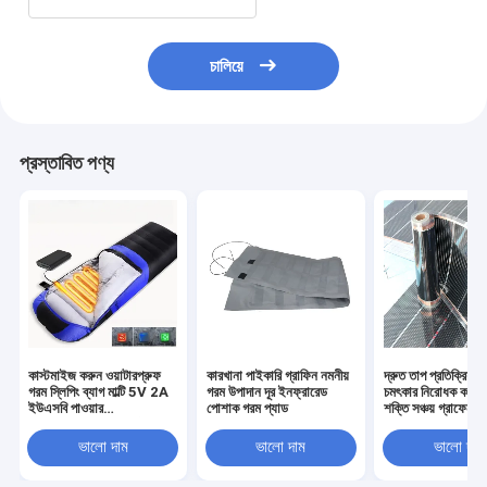
চালিয়ে
প্রস্তাবিত পণ্য
কাস্টমাইজ করুন ওয়াটারপ্রুফ
কারখানা পাইকারি গ্রাফিন নমনীয়
দ্রুত তাপ প্রতিক্রিয়া 
গরম স্লিপিং ব্যাগ মাল্টি 5V 2A
গরম উপাদান দূর ইনফ্রারেড
চমৎকার নিরোধক কর্মক্
ইউএসবি পাওয়ার
পোশাক গরম প্যাড
শক্তি সঞ্চয় গ্রাফেন হিট
SHEERFOND আউটডোর
গরম স্লিপিং ব্যাগ ক্যাম্পিং জন্য
ভালো দাম
ভালো দাম
ভালো দাম