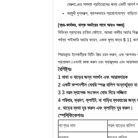
মেরুদণ্ডের সমস্যা প্রতিরোধের জন্য একটি আদর্শ প
বহুমুখী দৃশ্যকল্প, ব্যাপকভাবে প্রয়োগযোগ্য
: বাড়িতে
[ব্যয়-কার্যকর, বাল্ক অর্ডারের সাথে আরও সঞ্চয়]
বিভিন্ন গ্রাহকের চাহিদা মেটাতে, আমরা নমনীয় অর্ডার ব
পর্যন্ত পাইকারি অর্ডার করেন, একক মূল্য মাত্র $ 11 কমে
শিয়ারফন্ড ইলেকট্রিক হিটিং পিল্ড চয়ন করুন, এবং আপনা
প্রয়োজন।এখনই কাজ করুন এবং স্বাস্থ্যকর এবং আরামদায়ক
বৈশিষ্ট্যঃ
1 মাথা ও ঘাড়ের জন্য সমর্থন এবং আরামদায়ক
2 একটি কম্পনশীল মেমরি স্পঞ্জ বালিশ অন্তর্ভুক্ত যা
3 3 নরম ম্যাসেজ সংবেদন মোড দিয়ে সজ্জিত
4 পরিবার, ভ্রমণ, ফ্লাইট, বা গাড়ির ব্যবহারের জন্য 
৫. ঘাড়ের ব্যথা দূর করুন এবং ক্লান্তি দূর করুন।
স্পেসিফিকেশনঃ
পণ্যের নাম
গরম ঘাড়ের বালিশ
প্রকার
ঘাড়ের বালিশ