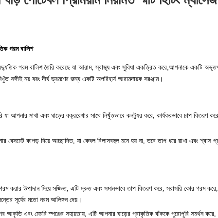
যুতিক গরম বালিশ
দ্যুতিক গরম বালিশ তৈরি করেছে যা আরাম, স্বাস্থ্য এবং সুবিধা একত্রিত করে,আপনাকে একটি অভূতপূর
ত সঙ্গীই নয় বরং দীর্ঘ ভ্রমণের জন্য একটি অপরিহার্য আরামদায়ক সরঞ্জাম।
তৈরি যা আপনার মাথা এবং ঘাড়ের বক্ররেখার সাথে নিখুঁতভাবে কনট্যুর করে, কার্যকরভাবে চাপ বিতরণ কর
সোনার বেসমেট কাপড় দিয়ে আচ্ছাদিত, যা কেবল বিলাসবহুল মনে হয় না, তবে তাপ ধরে রাখা এবং শ্বা
ত্রিত গরম করার উপাদান দিয়ে সজ্জিত, এটি দ্রুত এবং সমানভাবে তাপ বিতরণ করে, সরাসরি কোর গরম করে, 
্তের সূর্যের মতো নরম আলিঙ্গন দেয়।
র আকৃতি এবং মেমরি স্পঞ্জের সহায়তায়, এটি আপনার ঘাড়ের প্রাকৃতিক বাঁককে পুরোপুরি সমর্থন করে,