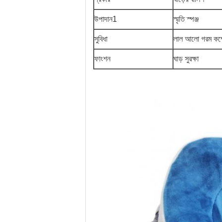
উপাদান1
স্মৃতি স্পঞ্জ
সুবিধা
লাল আলো গরম কম্
ফাংশন
ঘাড় সুরক্ষা