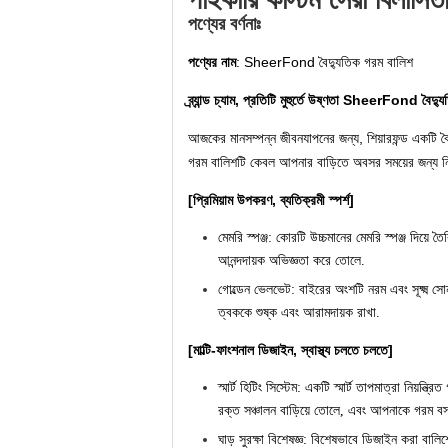
পণ্যের বর্ণনাঃ
পণ্যের নাম
: SheerFond বৈদ্যুতিক গরম বালিশ
ব্র্যান্ড চ্যাম, প্রতিটি মুহুর্তে উষ্ণতা SheerFond বৈদ্
আজকের মানসম্পন্ন জীবনযাপনের জন্য, শিয়ারফন্ড একটি বৈ
গরম বালিশটি কেবল আপনার বাড়িতে অবসর সময়ের জন্য নিখুঁ
[প্রিমিয়াম উপকরণ, ব্যতিক্রমী স্পর্শ]
মেমরি স্পঞ্জ
: কোরটি উচ্চমানের মেমরি স্পঞ্জ দিয়ে 
আনন্দদায়ক অভিজ্ঞতা করে তোলে.
গোল্ডেন ভেলভেট
: বাইরের অংশটি নরম এবং সূক্ষ্ম 
ত্বককে শুষ্ক এবং আরামদায়ক রাখা.
[মাল্টি-ফাংশনাল ডিজাইন, স্বাস্থ্য চলতে চলতে]
স্মার্ট হিটিং সিস্টেম
: একটি স্মার্ট তাপমাত্রা নিয়ন্
রক্ত সঞ্চালন বাড়িয়ে তোলে, এবং আপনাকে গরম বসন
ঘাড় সুরক্ষা বিশেষজ্ঞ
: বিশেষভাবে ডিজাইন করা বালিশে