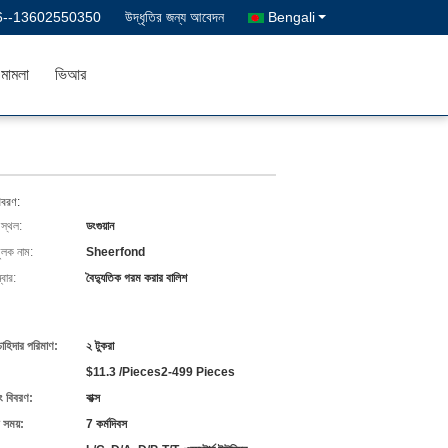
6--13602550350
উদ্ধৃতির জন্য আবেদন
Bengali
মামলা
ভিআর
িবরণ:
 স্থল:
ডংগুয়ান
ুলক নাম:
Sheerfond
বার:
বৈদ্যুতিক গরম করার বালিশ
চাহিদার পরিমাণ:
২ টুকরা
$11.3 /Pieces2-499 Pieces
ং বিবরণ:
বাক্স
 সময়:
7 কর্মদিবস