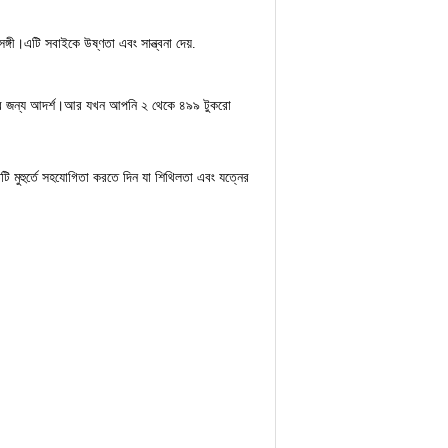
সঙ্গী।এটি সবাইকে উষ্ণতা এবং সান্ত্বনা দেয়.
াগ করার জন্য আদর্শ।আর যখন আপনি ২ থেকে ৪৯৯ টুকরো
ি মুহুর্তে সহযোগিতা করতে দিন যা শিথিলতা এবং যত্নের