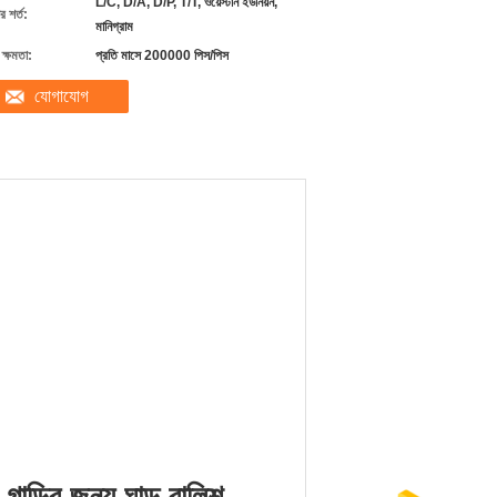
L/C, D/A, D/P, T/T, ওয়েস্টার্ন ইউনিয়ন,
 শর্ত:
মানিগ্রাম
ক্ষমতা:
প্রতি মাসে 200000 পিস/পিস
যোগাযোগ
জ গাড়ির জন্য ঘাড় বালিশ