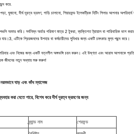
ছন্দ করে.
 পড়া, ঘুমানো, দীর্ঘ দূরত্ব ভ্রমণ, গাড়ি চালানো, শিয়ারফন্ড ইলেকট্রিক হিটিং পিলার আপনার অপরিহার্য 
িকল্পগুলি অফার করি। সর্বনিম্ন অর্ডার পরিমাণ মাত্র 2 টুকরা, ব্যক্তিগত ট্রায়াল বা পারিবারিক ভ
 যায়।3, এটিকে প্রিয়জনদের উপহার বা কর্মচারীদের সুবিধার জন্য একটি চমৎকার মূল্য পছন্দ করে।
র পরিবার এবং নিজের জন্য একটি যত্নশীল অঙ্গভঙ্গি চয়ন করুন। এই উষ্ণতা এবং আরাম আপনাকে প্রতিট
 জীবনের নতুন অধ্যায় শুরু করুন!
 নরমভাবে ঘাড় এবং কাঁধ ম্যাসেজ
ব্যবহার করা যেতে পারে, বিশেষ করে দীর্ঘ দূরত্ব ভ্রমণের জন্য
ব্র্যান্ড নাম
শেরফন্ড
বৈশিষ্ট্য
বহুমুখী