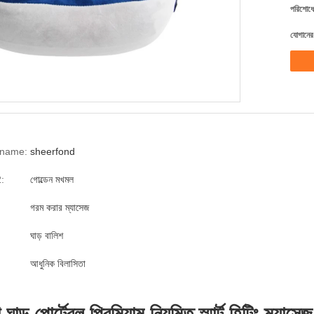
পরিশোধের
যোগানের 
 name:
sheerfond
2:
গোল্ডেন মখমল
:
গরম করার ম্যাসেজ
ঘাড় বালিশ
আধুনিক বিলাসিতা
াড় পোর্টেবল প্রিমিয়াম নিয়মিত স্মার্ট হিটিং ম্যাসে